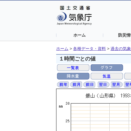
ホーム
防災情
ホーム
>
各種データ・資料
>
過去の気象
１時間ごとの値