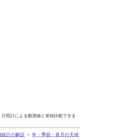
で、日照計による観測値と単純比較できま
測統計の解説
年・季節・各月の天候