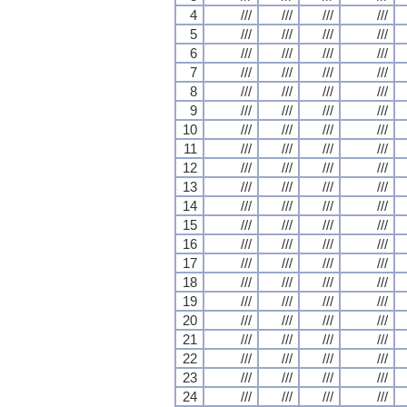
4
///
///
///
///
5
///
///
///
///
6
///
///
///
///
7
///
///
///
///
8
///
///
///
///
9
///
///
///
///
10
///
///
///
///
11
///
///
///
///
12
///
///
///
///
13
///
///
///
///
14
///
///
///
///
15
///
///
///
///
16
///
///
///
///
17
///
///
///
///
18
///
///
///
///
19
///
///
///
///
20
///
///
///
///
21
///
///
///
///
22
///
///
///
///
23
///
///
///
///
24
///
///
///
///