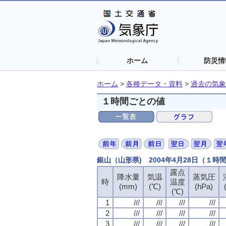
ホーム
防災情
ホーム
>
各種データ・資料
>
過去の気象
１時間ごとの値
銀山（山形県) 2004年4月28日（１時
露点
降水量
気温
蒸気圧
時
温度
(mm)
(℃)
(hPa)
(℃)
1
///
///
///
///
2
///
///
///
///
3
///
///
///
///