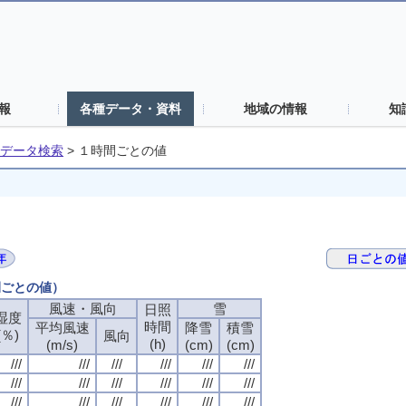
報
各種データ・資料
地域の情報
知
データ検索
>
１時間ごとの値
間ごとの値）
風速・風向
雪
日照
湿度
時間
平均風速
降雪
積雪
(％)
風向
(h)
(m/s)
(cm)
(cm)
///
///
///
///
///
///
///
///
///
///
///
///
///
///
///
///
///
///