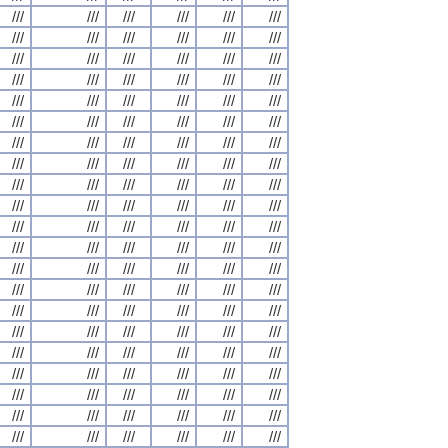
///
///
///
///
///
///
///
///
///
///
///
///
///
///
///
///
///
///
///
///
///
///
///
///
///
///
///
///
///
///
///
///
///
///
///
///
///
///
///
///
///
///
///
///
///
///
///
///
///
///
///
///
///
///
///
///
///
///
///
///
///
///
///
///
///
///
///
///
///
///
///
///
///
///
///
///
///
///
///
///
///
///
///
///
///
///
///
///
///
///
///
///
///
///
///
///
///
///
///
///
///
///
///
///
///
///
///
///
///
///
///
///
///
///
///
///
///
///
///
///
///
///
///
///
///
///