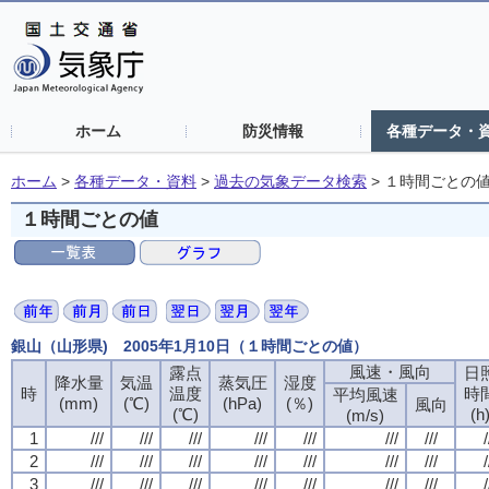
ホーム
防災情報
各種データ・
ホーム
>
各種データ・資料
>
過去の気象データ検索
>
１時間ごとの
１時間ごとの値
銀山（山形県) 2005年1月10日（１時間ごとの値）
風速・風向
露点
日
降水量
気温
蒸気圧
湿度
時
温度
時
平均風速
(mm)
(℃)
(hPa)
(％)
風向
(℃)
(h
(m/s)
1
///
///
///
///
///
///
///
/
2
///
///
///
///
///
///
///
/
3
///
///
///
///
///
///
///
/