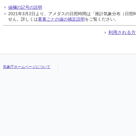
値欄の記号の説明
2021年3月2日より、アメダスの日照時間は「推計気象分布（日
せん。詳しくは
要素ごとの値の補足説明
をご覧ください。
利用される方
気象庁ホームページについて