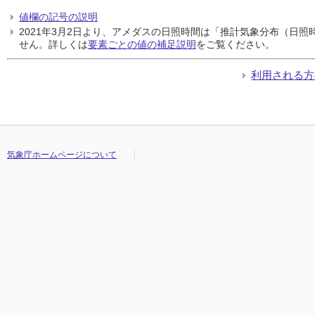
値欄の記号の説明
2021年3月2日より、アメダスの日照時間は「推計気象分布（日
せん。詳しくは
要素ごとの値の補足説明
をご覧ください。
利用される方
気象庁ホームページについて