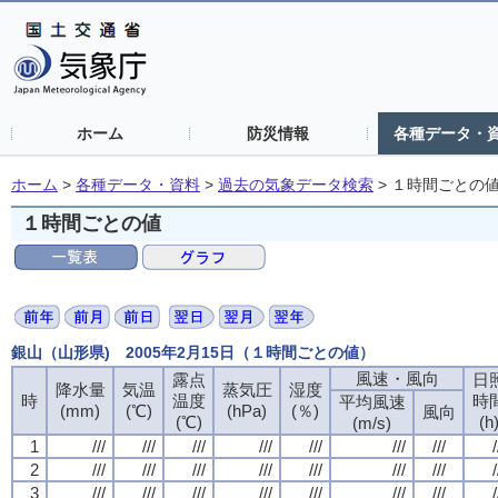
ホーム
防災情報
各種データ・
ホーム
>
各種データ・資料
>
過去の気象データ検索
>
１時間ごとの
１時間ごとの値
銀山（山形県) 2005年2月15日（１時間ごとの値）
風速・風向
露点
日
降水量
気温
蒸気圧
湿度
時
温度
時
平均風速
(mm)
(℃)
(hPa)
(％)
風向
(℃)
(h
(m/s)
1
///
///
///
///
///
///
///
/
2
///
///
///
///
///
///
///
/
3
///
///
///
///
///
///
///
/