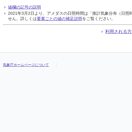
値欄の記号の説明
2021年3月2日より、アメダスの日照時間は「推計気象分布（日
せん。詳しくは
要素ごとの値の補足説明
をご覧ください。
利用される方
気象庁ホームページについて