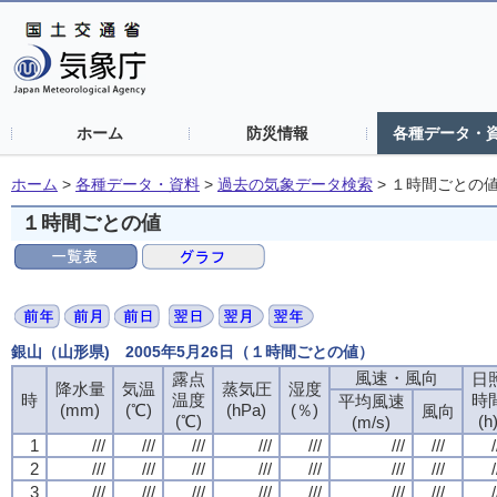
ホーム
防災情報
各種データ・
ホーム
>
各種データ・資料
>
過去の気象データ検索
>
１時間ごとの
１時間ごとの値
銀山（山形県) 2005年5月26日（１時間ごとの値）
風速・風向
露点
日
降水量
気温
蒸気圧
湿度
時
温度
時
平均風速
(mm)
(℃)
(hPa)
(％)
風向
(℃)
(h
(m/s)
1
///
///
///
///
///
///
///
/
2
///
///
///
///
///
///
///
/
3
///
///
///
///
///
///
///
/