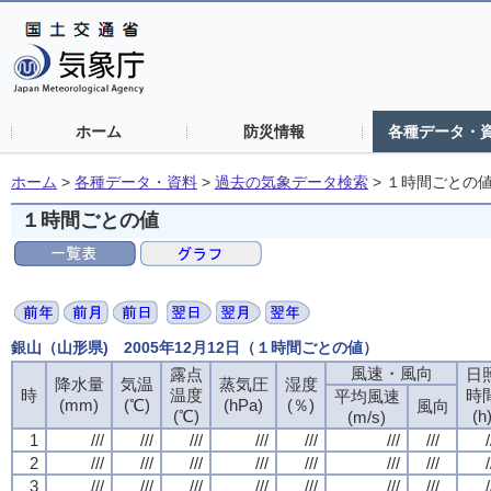
ホーム
防災情報
各種データ・
ホーム
>
各種データ・資料
>
過去の気象データ検索
>
１時間ごとの
１時間ごとの値
銀山（山形県) 2005年12月12日（１時間ごとの値）
風速・風向
露点
日
降水量
気温
蒸気圧
湿度
時
温度
時
平均風速
(mm)
(℃)
(hPa)
(％)
風向
(℃)
(h
(m/s)
1
///
///
///
///
///
///
///
/
2
///
///
///
///
///
///
///
/
3
///
///
///
///
///
///
///
/