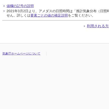
値欄の記号の説明
2021年3月2日より、アメダスの日照時間は「推計気象分布（日
せん。詳しくは
要素ごとの値の補足説明
をご覧ください。
利用される方
気象庁ホームページについて