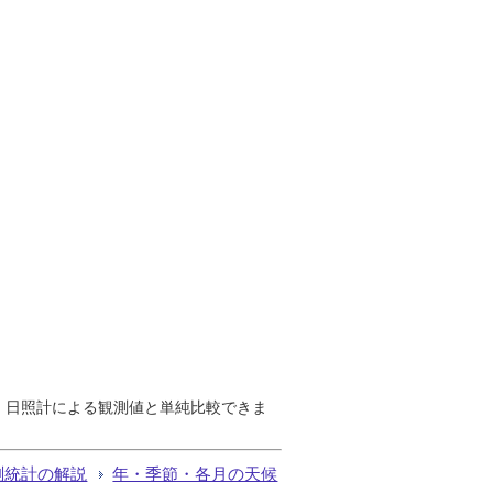
で、日照計による観測値と単純比較できま
測統計の解説
年・季節・各月の天候