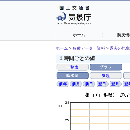
ホーム
防災情
ホーム
>
各種データ・資料
>
過去の気象
１時間ごとの値