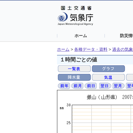
ホーム
防災情
ホーム
>
各種データ・資料
>
過去の気象
１時間ごとの値