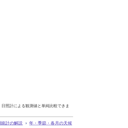
で、日照計による観測値と単純比較できま
測統計の解説
年・季節・各月の天候