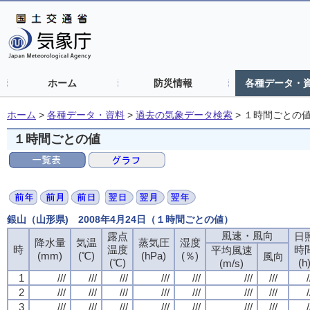
ホーム
防災情報
各種データ・
ホーム
>
各種データ・資料
>
過去の気象データ検索
>
１時間ごとの
１時間ごとの値
銀山（山形県) 2008年4月24日（１時間ごとの値）
風速・風向
露点
日
降水量
気温
蒸気圧
湿度
時
温度
時
平均風速
(mm)
(℃)
(hPa)
(％)
風向
(℃)
(h
(m/s)
1
///
///
///
///
///
///
///
/
2
///
///
///
///
///
///
///
/
3
///
///
///
///
///
///
///
/