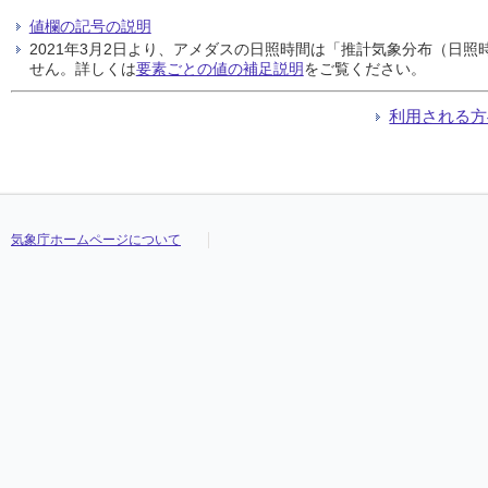
値欄の記号の説明
2021年3月2日より、アメダスの日照時間は「推計気象分布（日
せん。詳しくは
要素ごとの値の補足説明
をご覧ください。
利用される方
気象庁ホームページについて