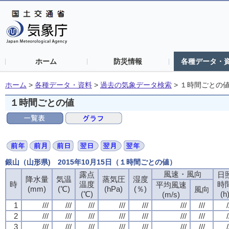
ホーム
防災情報
各種データ・
ホーム
>
各種データ・資料
>
過去の気象データ検索
>
１時間ごとの
１時間ごとの値
銀山（山形県) 2015年10月15日（１時間ごとの値）
風速・風向
露点
日
降水量
気温
蒸気圧
湿度
時
温度
時
平均風速
(mm)
(℃)
(hPa)
(％)
風向
(℃)
(h
(m/s)
1
///
///
///
///
///
///
///
/
2
///
///
///
///
///
///
///
/
3
///
///
///
///
///
///
///
/