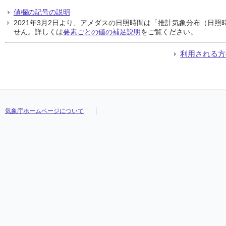
値欄の記号の説明
2021年3月2日より、アメダスの日照時間は「推計気象分布（日
せん。詳しくは
要素ごとの値の補足説明
をご覧ください。
利用される方
気象庁ホームページについて