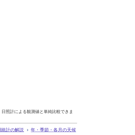
で、日照計による観測値と単純比較できま
測統計の解説
年・季節・各月の天候