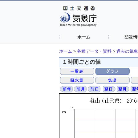
ホーム
防災情
ホーム
>
各種データ・資料
>
過去の気象
１時間ごとの値