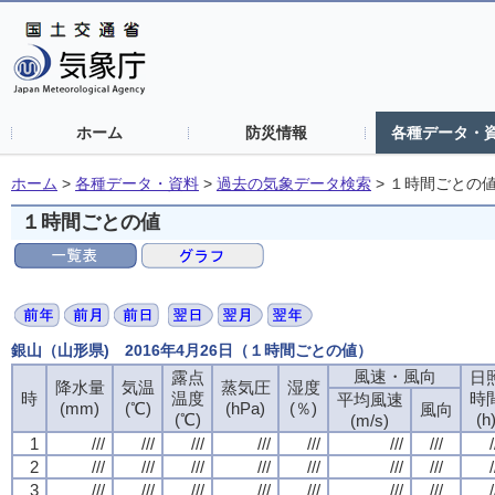
ホーム
防災情報
各種データ・
ホーム
>
各種データ・資料
>
過去の気象データ検索
>
１時間ごとの
１時間ごとの値
銀山（山形県) 2016年4月26日（１時間ごとの値）
風速・風向
露点
日
降水量
気温
蒸気圧
湿度
時
温度
時
平均風速
(mm)
(℃)
(hPa)
(％)
風向
(℃)
(h
(m/s)
1
///
///
///
///
///
///
///
/
2
///
///
///
///
///
///
///
/
3
///
///
///
///
///
///
///
/