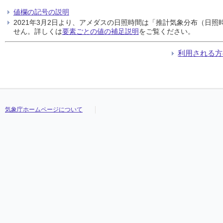
値欄の記号の説明
2021年3月2日より、アメダスの日照時間は「推計気象分布（日
せん。詳しくは
要素ごとの値の補足説明
をご覧ください。
利用される方
気象庁ホームページについて