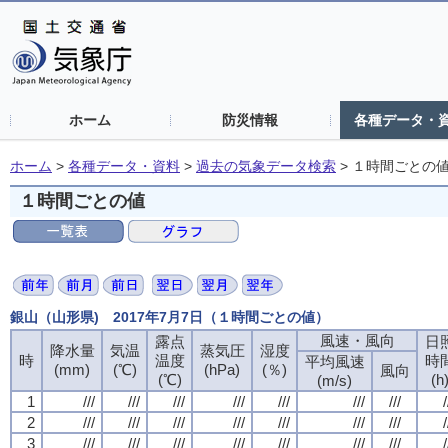
ホーム
防災情報
各種データ・
ホーム
>
各種データ・資料
>
過去の気象データ検索
>
１時間ごとの
１時間ごとの値
銀山（山形県) 2017年7月7日（１時間ごとの値）
風速・風向
露点
日
降水量
気温
蒸気圧
湿度
時
温度
時
平均風速
(mm)
(℃)
(hPa)
(％)
風向
(℃)
(h
(m/s)
1
///
///
///
///
///
///
///
/
2
///
///
///
///
///
///
///
/
3
///
///
///
///
///
///
///
/