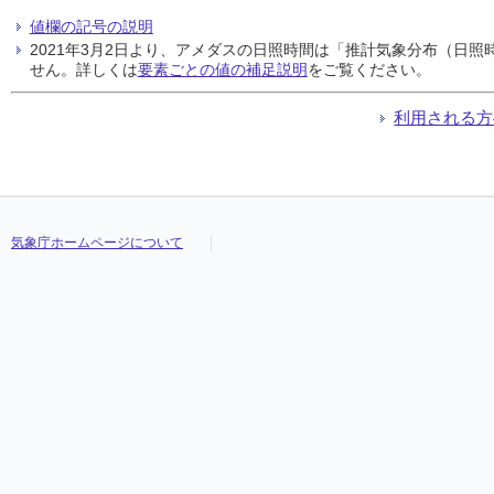
値欄の記号の説明
2021年3月2日より、アメダスの日照時間は「推計気象分布（日
せん。詳しくは
要素ごとの値の補足説明
をご覧ください。
利用される方
気象庁ホームページについて