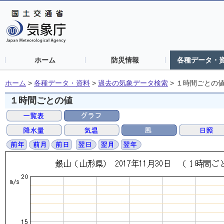
ホーム
防災情報
各種データ・
ホーム
>
各種データ・資料
>
過去の気象データ検索
>
１時間ごとの
１時間ごとの値