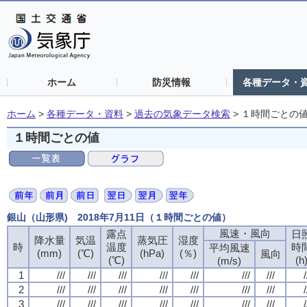
ホーム
防災情報
各種データ・
ホーム
>
各種データ・資料
>
過去の気象データ検索
>
１時間ごとの
１時間ごとの値
銀山（山形県) 2018年7月11日（１時間ごとの値）
風速・風向
露点
日
降水量
気温
蒸気圧
湿度
時
温度
時
平均風速
(mm)
(℃)
(hPa)
(％)
風向
(℃)
(h
(m/s)
1
///
///
///
///
///
///
///
/
2
///
///
///
///
///
///
///
/
3
///
///
///
///
///
///
///
/