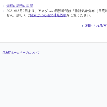
値欄の記号の説明
2021年3月2日より、アメダスの日照時間は「推計気象分布（日
せん。詳しくは
要素ごとの値の補足説明
をご覧ください。
利用される方
気象庁ホームページについて