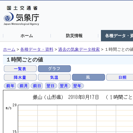
ホーム
防災情報
各種データ・
ホーム
>
各種データ・資料
>
過去の気象データ検索
>
１時間ごとの
１時間ごとの値