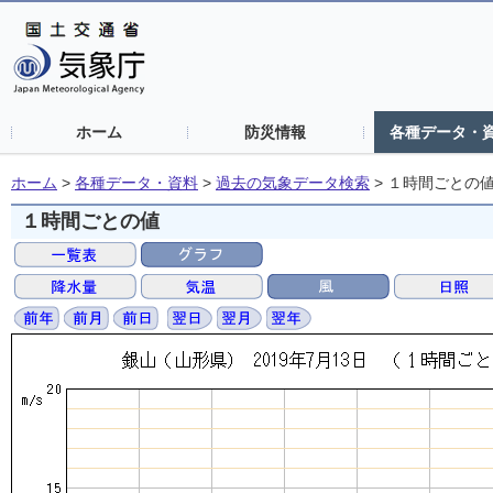
ホーム
防災情報
各種データ・
ホーム
>
各種データ・資料
>
過去の気象データ検索
>
１時間ごとの
１時間ごとの値