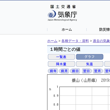
ホーム
防災情
ホーム
>
各種データ・資料
>
過去の気象
１時間ごとの値