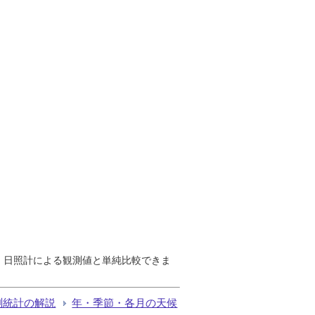
で、日照計による観測値と単純比較できま
測統計の解説
年・季節・各月の天候