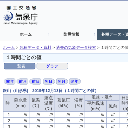
ホーム
防災情報
各種データ・
ホーム
>
各種データ・資料
>
過去の気象データ検索
>
１時間ごとの
１時間ごとの値
銀山（山形県) 2019年12月13日（１時間ごとの値）
風速・風向
露点
日
降水量
気温
蒸気圧
湿度
時
温度
時
平均風速
(mm)
(℃)
(hPa)
(％)
風向
(℃)
(h
(m/s)
1
///
///
///
///
///
///
///
/
2
///
///
///
///
///
///
///
/
3
///
///
///
///
///
///
///
/