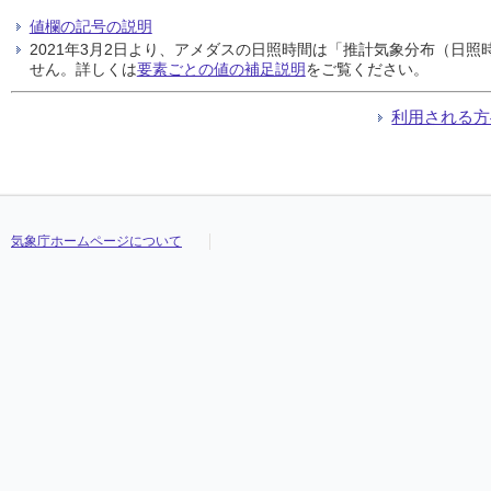
値欄の記号の説明
2021年3月2日より、アメダスの日照時間は「推計気象分布（日
せん。詳しくは
要素ごとの値の補足説明
をご覧ください。
利用される方
気象庁ホームページについて