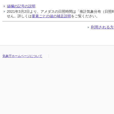
値欄の記号の説明
2021年3月2日より、アメダスの日照時間は「推計気象分布（日
せん。詳しくは
要素ごとの値の補足説明
をご覧ください。
利用される方
気象庁ホームページについて