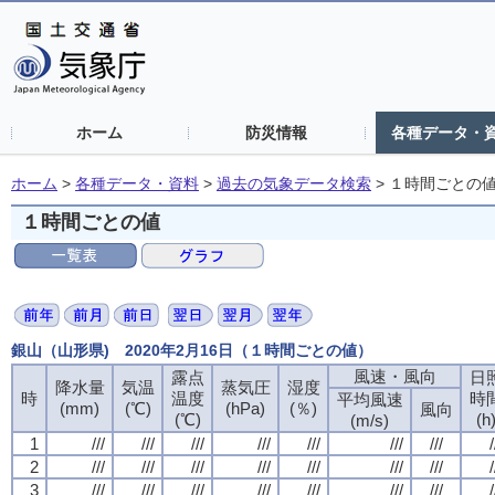
ホーム
防災情報
各種データ・
ホーム
>
各種データ・資料
>
過去の気象データ検索
>
１時間ごとの
１時間ごとの値
銀山（山形県) 2020年2月16日（１時間ごとの値）
風速・風向
露点
日
降水量
気温
蒸気圧
湿度
時
温度
時
平均風速
(mm)
(℃)
(hPa)
(％)
風向
(℃)
(h
(m/s)
1
///
///
///
///
///
///
///
/
2
///
///
///
///
///
///
///
/
3
///
///
///
///
///
///
///
/