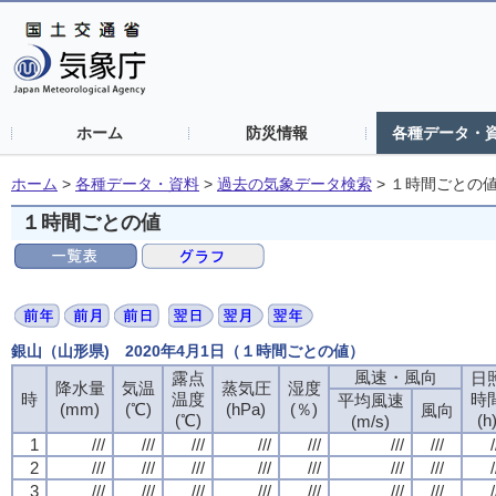
ホーム
防災情報
各種データ・
ホーム
>
各種データ・資料
>
過去の気象データ検索
>
１時間ごとの
１時間ごとの値
銀山（山形県) 2020年4月1日（１時間ごとの値）
風速・風向
露点
日
降水量
気温
蒸気圧
湿度
時
温度
時
平均風速
(mm)
(℃)
(hPa)
(％)
風向
(℃)
(h
(m/s)
1
///
///
///
///
///
///
///
/
2
///
///
///
///
///
///
///
/
3
///
///
///
///
///
///
///
/