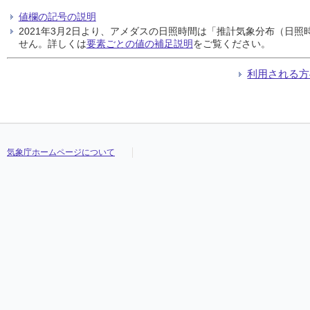
値欄の記号の説明
2021年3月2日より、アメダスの日照時間は「推計気象分布（日
せん。詳しくは
要素ごとの値の補足説明
をご覧ください。
利用される方
気象庁ホームページについて