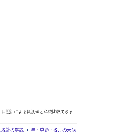
で、日照計による観測値と単純比較できま
測統計の解説
年・季節・各月の天候