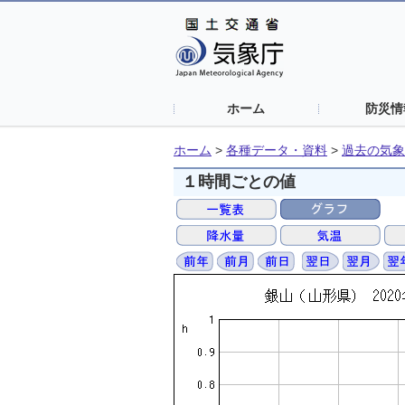
ホーム
防災情
ホーム
>
各種データ・資料
>
過去の気象
１時間ごとの値