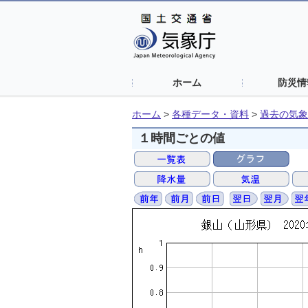
ホーム
防災情
ホーム
>
各種データ・資料
>
過去の気象
１時間ごとの値