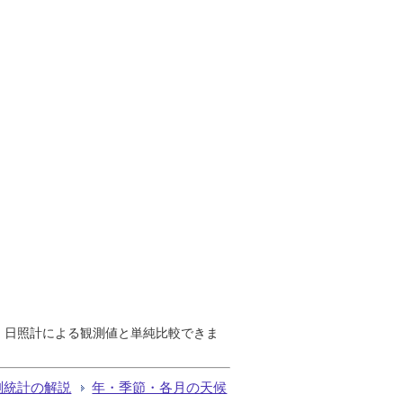
で、日照計による観測値と単純比較できま
測統計の解説
年・季節・各月の天候