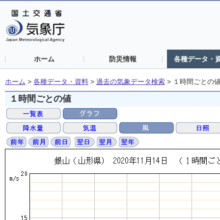
ホーム
防災情報
各種データ・
ホーム
>
各種データ・資料
>
過去の気象データ検索
>
１時間ごとの
１時間ごとの値