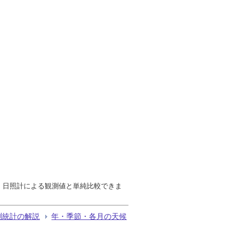
で、日照計による観測値と単純比較できま
測統計の解説
年・季節・各月の天候