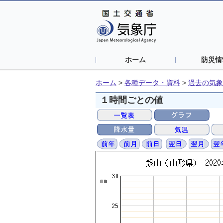
ホーム
防災情
ホーム
>
各種データ・資料
>
過去の気象
１時間ごとの値