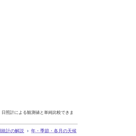
で、日照計による観測値と単純比較できま
測統計の解説
年・季節・各月の天候