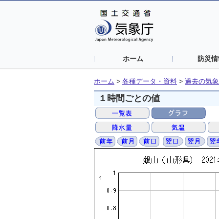
ホーム
防災情
ホーム
>
各種データ・資料
>
過去の気象
１時間ごとの値