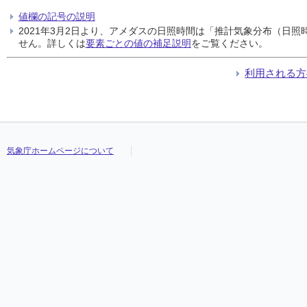
値欄の記号の説明
2021年3月2日より、アメダスの日照時間は「推計気象分布（日
せん。詳しくは
要素ごとの値の補足説明
をご覧ください。
利用される方
気象庁ホームページについて