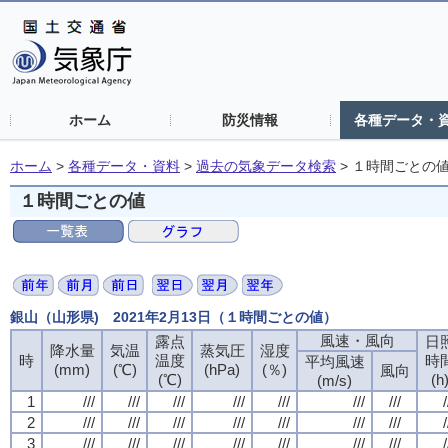
ホーム
防災情報
各種データ・
ホーム
>
各種データ・資料
>
過去の気象データ検索
>
１時間ごとの
１時間ごとの値
銀山（山形県) 2021年2月13日（１時間ごとの値）
風速・風向
露点
日
降水量
気温
蒸気圧
湿度
時
温度
時
平均風速
(mm)
(℃)
(hPa)
(％)
風向
(℃)
(h
(m/s)
1
///
///
///
///
///
///
///
/
2
///
///
///
///
///
///
///
/
3
///
///
///
///
///
///
///
/