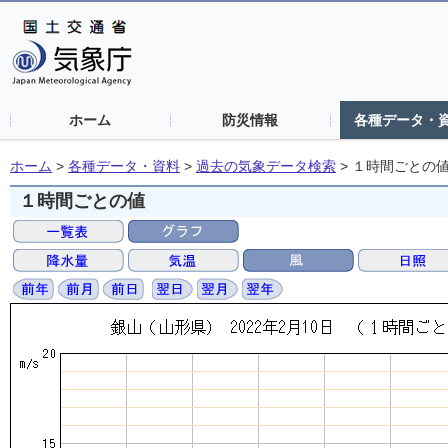
ホーム
防災情報
各種データ・
ホーム
>
各種データ・資料
>
過去の気象データ検索
>
１時間ごとの
１時間ごとの値