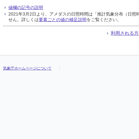
値欄の記号の説明
2021年3月2日より、アメダスの日照時間は「推計気象分布（日
せん。詳しくは
要素ごとの値の補足説明
をご覧ください。
利用される方
気象庁ホームページについて