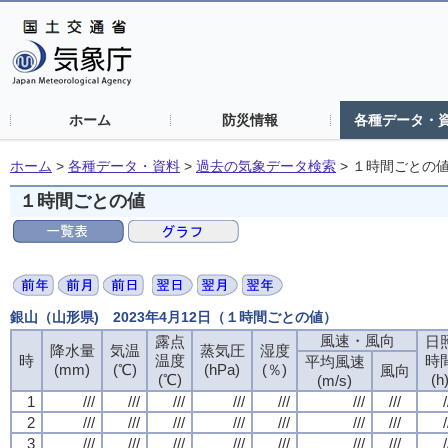
ホーム
防災情報
各種データ・
ホーム
>
各種データ・資料
>
過去の気象データ検索
>
１時間ごとの
１時間ごとの値
銀山（山形県) 2023年4月12日（１時間ごとの値）
風速・風向
露点
日
降水量
気温
蒸気圧
湿度
時
温度
時
平均風速
(mm)
(℃)
(hPa)
(％)
風向
(℃)
(h
(m/s)
1
///
///
///
///
///
///
///
/
2
///
///
///
///
///
///
///
/
3
///
///
///
///
///
///
///
/