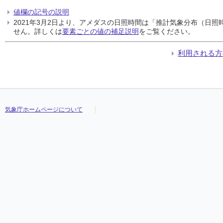
値欄の記号の説明
2021年3月2日より、アメダスの日照時間は「推計気象分布（日
せん。詳しくは
要素ごとの値の補足説明
をご覧ください。
利用される方
気象庁ホームページについて