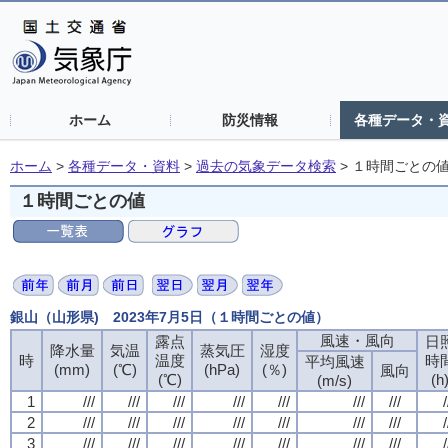
ホーム
防災情報
各種データ・
ホーム
>
各種データ・資料
>
過去の気象データ検索
>
１時間ごとの
１時間ごとの値
銀山（山形県) 2023年7月5日（１時間ごとの値）
風速・風向
露点
日
降水量
気温
蒸気圧
湿度
時
温度
時
平均風速
(mm)
(℃)
(hPa)
(％)
風向
(℃)
(h
(m/s)
1
///
///
///
///
///
///
///
/
2
///
///
///
///
///
///
///
/
3
///
///
///
///
///
///
///
/