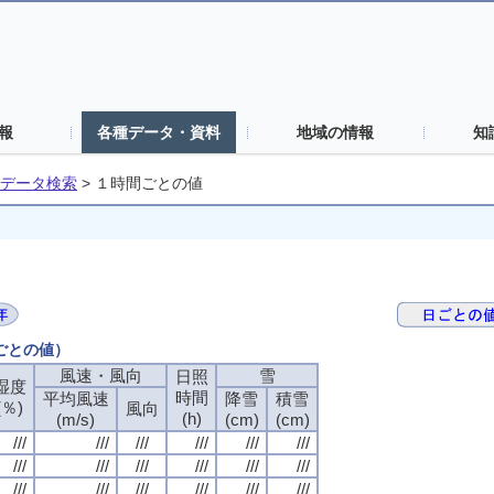
報
各種データ・資料
地域の情報
知
データ検索
>
１時間ごとの値
間ごとの値）
風速・風向
雪
日照
湿度
時間
平均風速
降雪
積雪
(％)
風向
(h)
(m/s)
(cm)
(cm)
///
///
///
///
///
///
///
///
///
///
///
///
///
///
///
///
///
///