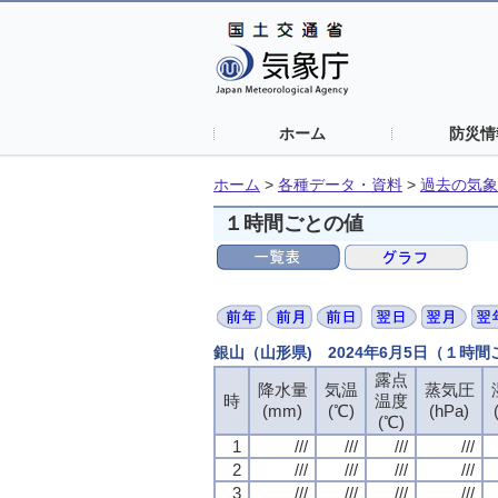
ホーム
防災情
ホーム
>
各種データ・資料
>
過去の気象
１時間ごとの値
銀山（山形県) 2024年6月5日（１時
露点
降水量
気温
蒸気圧
時
温度
(mm)
(℃)
(hPa)
(℃)
1
///
///
///
///
2
///
///
///
///
3
///
///
///
///