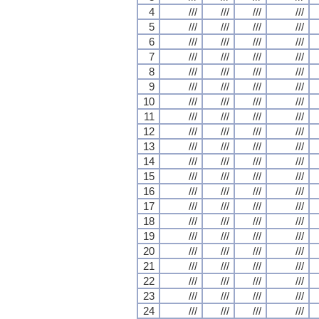
4
///
///
///
///
5
///
///
///
///
6
///
///
///
///
7
///
///
///
///
8
///
///
///
///
9
///
///
///
///
10
///
///
///
///
11
///
///
///
///
12
///
///
///
///
13
///
///
///
///
14
///
///
///
///
15
///
///
///
///
16
///
///
///
///
17
///
///
///
///
18
///
///
///
///
19
///
///
///
///
20
///
///
///
///
21
///
///
///
///
22
///
///
///
///
23
///
///
///
///
24
///
///
///
///