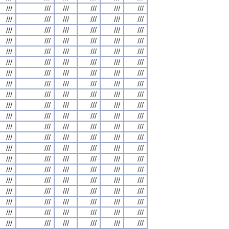
///
///
///
///
///
///
///
///
///
///
///
///
///
///
///
///
///
///
///
///
///
///
///
///
///
///
///
///
///
///
///
///
///
///
///
///
///
///
///
///
///
///
///
///
///
///
///
///
///
///
///
///
///
///
///
///
///
///
///
///
///
///
///
///
///
///
///
///
///
///
///
///
///
///
///
///
///
///
///
///
///
///
///
///
///
///
///
///
///
///
///
///
///
///
///
///
///
///
///
///
///
///
///
///
///
///
///
///
///
///
///
///
///
///
///
///
///
///
///
///
///
///
///
///
///
///