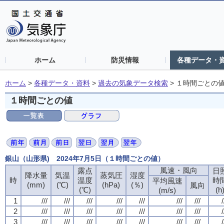
ホーム
防災情報
各種データ・
ホーム
>
各種データ・資料
>
過去の気象データ検索
>
１時間ごとの
１時間ごとの値
銀山（山形県) 2024年7月5日（１時間ごとの値）
風速・風向
露点
日
降水量
気温
蒸気圧
湿度
時
温度
時
平均風速
(mm)
(℃)
(hPa)
(％)
風向
(℃)
(h
(m/s)
1
///
///
///
///
///
///
///
/
2
///
///
///
///
///
///
///
/
3
///
///
///
///
///
///
///
/