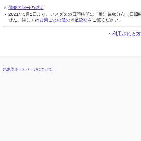
値欄の記号の説明
2021年3月2日より、アメダスの日照時間は「推計気象分布（日
せん。詳しくは
要素ごとの値の補足説明
をご覧ください。
利用される方
気象庁ホームページについて