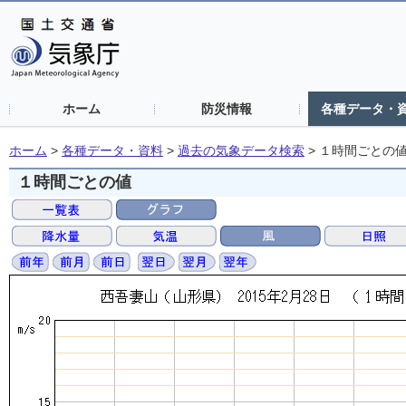
ホーム
防災情報
各種データ・
ホーム
>
各種データ・資料
>
過去の気象データ検索
>
１時間ごとの
１時間ごとの値