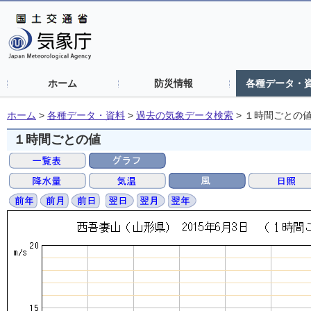
ホーム
防災情報
各種データ・
ホーム
>
各種データ・資料
>
過去の気象データ検索
>
１時間ごとの
１時間ごとの値