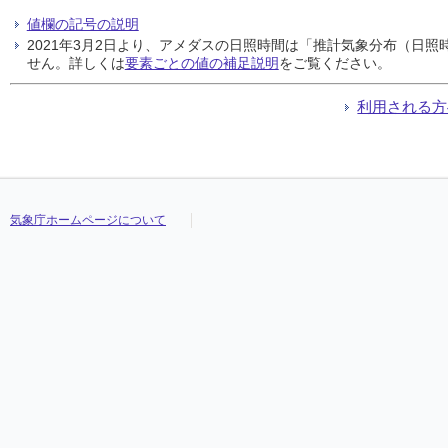
値欄の記号の説明
2021年3月2日より、アメダスの日照時間は「推計気象分布（日
せん。詳しくは
要素ごとの値の補足説明
をご覧ください。
利用される方
気象庁ホームページについて