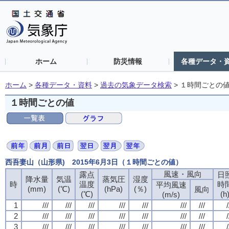
ホーム
防災情報
各種データ・
ホーム
>
各種データ・資料
>
過去の気象データ検索
>
１時間ごとの
１時間ごとの値
西吾妻山（山形県) 2015年6月3日（１時間ごとの値）
風速・風向
露点
日
降水量
気温
蒸気圧
湿度
時
温度
時
平均風速
(mm)
(℃)
(hPa)
(％)
風向
(℃)
(h
(m/s)
1
///
///
///
///
///
///
///
/
2
///
///
///
///
///
///
///
/
3
///
///
///
///
///
///
///
/