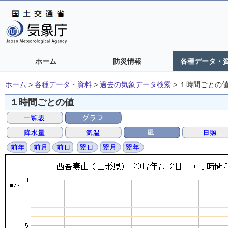
ホーム
防災情報
各種データ・
ホーム
>
各種データ・資料
>
過去の気象データ検索
>
１時間ごとの
１時間ごとの値