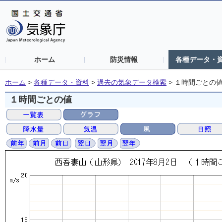
ホーム
防災情報
各種データ・
ホーム
>
各種データ・資料
>
過去の気象データ検索
>
１時間ごとの
１時間ごとの値