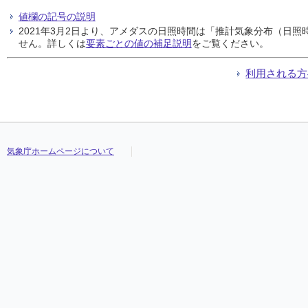
値欄の記号の説明
2021年3月2日より、アメダスの日照時間は「推計気象分布（日
せん。詳しくは
要素ごとの値の補足説明
をご覧ください。
利用される方
気象庁ホームページについて