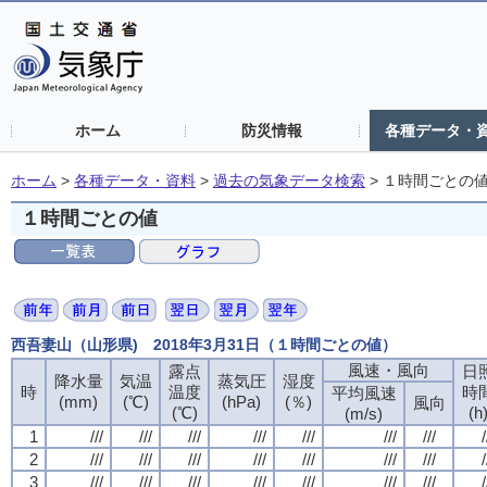
ホーム
防災情報
各種データ・
ホーム
>
各種データ・資料
>
過去の気象データ検索
>
１時間ごとの
１時間ごとの値
西吾妻山（山形県) 2018年3月31日（１時間ごとの値）
風速・風向
露点
日
降水量
気温
蒸気圧
湿度
時
温度
時
平均風速
(mm)
(℃)
(hPa)
(％)
風向
(℃)
(h
(m/s)
1
///
///
///
///
///
///
///
/
2
///
///
///
///
///
///
///
/
3
///
///
///
///
///
///
///
/