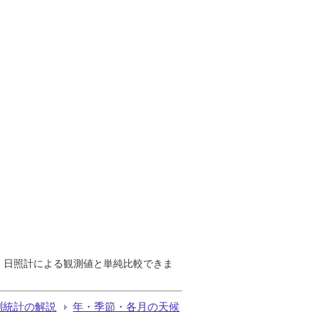
で、日照計による観測値と単純比較できま
測統計の解説
年・季節・各月の天候