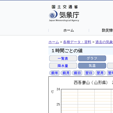
ホーム
防災情
ホーム
>
各種データ・資料
>
過去の気象
１時間ごとの値