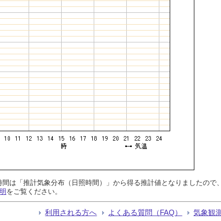
日照時間は「推計気象分布（日照時間）」から得る推計値となりましたの
明
をご覧ください。
利用される方へ
よくある質問（FAQ）
気象観