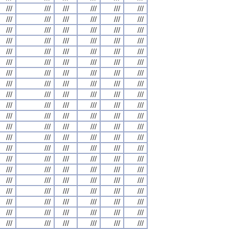
///
///
///
///
///
///
///
///
///
///
///
///
///
///
///
///
///
///
///
///
///
///
///
///
///
///
///
///
///
///
///
///
///
///
///
///
///
///
///
///
///
///
///
///
///
///
///
///
///
///
///
///
///
///
///
///
///
///
///
///
///
///
///
///
///
///
///
///
///
///
///
///
///
///
///
///
///
///
///
///
///
///
///
///
///
///
///
///
///
///
///
///
///
///
///
///
///
///
///
///
///
///
///
///
///
///
///
///
///
///
///
///
///
///
///
///
///
///
///
///
///
///
///
///
///
///