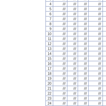
4
///
///
///
///
5
///
///
///
///
6
///
///
///
///
7
///
///
///
///
8
///
///
///
///
9
///
///
///
///
10
///
///
///
///
11
///
///
///
///
12
///
///
///
///
13
///
///
///
///
14
///
///
///
///
15
///
///
///
///
16
///
///
///
///
17
///
///
///
///
18
///
///
///
///
19
///
///
///
///
20
///
///
///
///
21
///
///
///
///
22
///
///
///
///
23
///
///
///
///
24
///
///
///
///