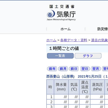
ホーム
防災情
ホーム
>
各種データ・資料
>
過去の気象
１時間ごとの値
西吾妻山（山形県) 2021年1月25日
露点
降水量
気温
蒸気圧
時
温度
(mm)
(℃)
(hPa)
(℃)
1
///
///
///
///
2
///
///
///
///
3
///
///
///
///