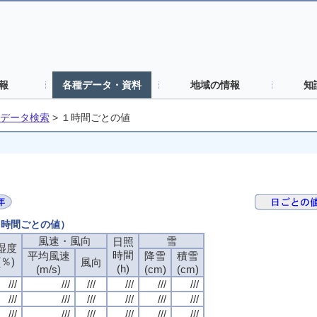
報
各種データ・資料
地域の情報
知
データ検索
>
１時間ごとの値
（１時間ごとの値）
風速・風向
雪
日照
湿度
時間
平均風速
降雪
積雪
(％)
風向
(h)
(m/s)
(cm)
(cm)
///
///
///
///
///
///
///
///
///
///
///
///
///
///
///
///
///
///