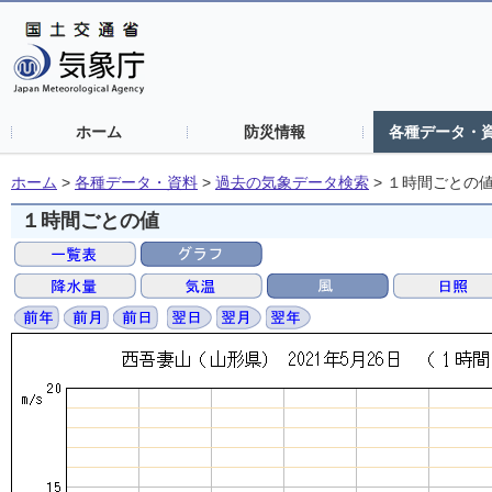
ホーム
防災情報
各種データ・
ホーム
>
各種データ・資料
>
過去の気象データ検索
>
１時間ごとの
１時間ごとの値