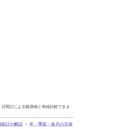
で、日照計による観測値と単純比較できま
測統計の解説
年・季節・各月の天候