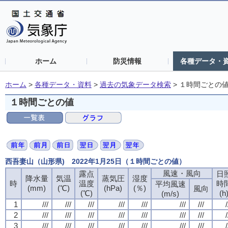
ホーム
防災情報
各種データ・
ホーム
>
各種データ・資料
>
過去の気象データ検索
>
１時間ごとの
１時間ごとの値
西吾妻山（山形県) 2022年1月25日（１時間ごとの値）
風速・風向
露点
日
降水量
気温
蒸気圧
湿度
時
温度
時
平均風速
(mm)
(℃)
(hPa)
(％)
風向
(℃)
(h
(m/s)
1
///
///
///
///
///
///
///
/
2
///
///
///
///
///
///
///
/
3
///
///
///
///
///
///
///
/