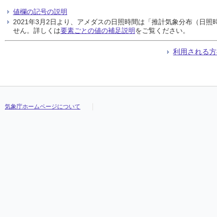
値欄の記号の説明
2021年3月2日より、アメダスの日照時間は「推計気象分布（日
せん。詳しくは
要素ごとの値の補足説明
をご覧ください。
利用される方
気象庁ホームページについて