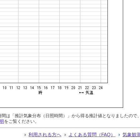
日照時間は「推計気象分布（日照時間）」から得る推計値となりましたの
明
をご覧ください。
利用される方へ
よくある質問（FAQ）
気象観