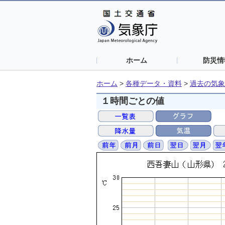
ホーム
防災情
ホーム
>
各種データ・資料
>
過去の気象
１時間ごとの値