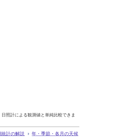
で、日照計による観測値と単純比較できま
測統計の解説
年・季節・各月の天候