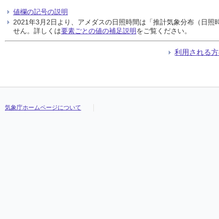
値欄の記号の説明
2021年3月2日より、アメダスの日照時間は「推計気象分布（日
せん。詳しくは
要素ごとの値の補足説明
をご覧ください。
利用される方
気象庁ホームページについて