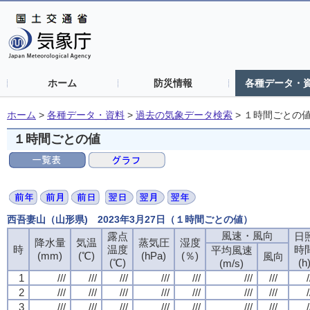
ホーム
防災情報
各種データ・
ホーム
>
各種データ・資料
>
過去の気象データ検索
>
１時間ごとの
１時間ごとの値
西吾妻山（山形県) 2023年3月27日（１時間ごとの値）
風速・風向
露点
日
降水量
気温
蒸気圧
湿度
時
温度
時
平均風速
(mm)
(℃)
(hPa)
(％)
風向
(℃)
(h
(m/s)
1
///
///
///
///
///
///
///
/
2
///
///
///
///
///
///
///
/
3
///
///
///
///
///
///
///
/