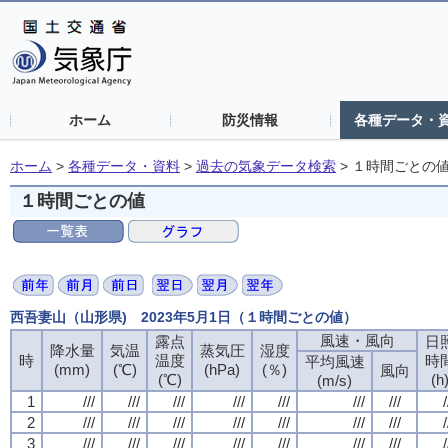
ホーム
防災情報
各種データ・
ホーム
>
各種データ・資料
>
過去の気象データ検索
>
１時間ごとの
１時間ごとの値
西吾妻山（山形県) 2023年5月1日（１時間ごとの値）
風速・風向
露点
日
降水量
気温
蒸気圧
湿度
時
温度
時
平均風速
(mm)
(℃)
(hPa)
(％)
風向
(℃)
(h
(m/s)
1
///
///
///
///
///
///
///
/
2
///
///
///
///
///
///
///
/
3
///
///
///
///
///
///
///
/