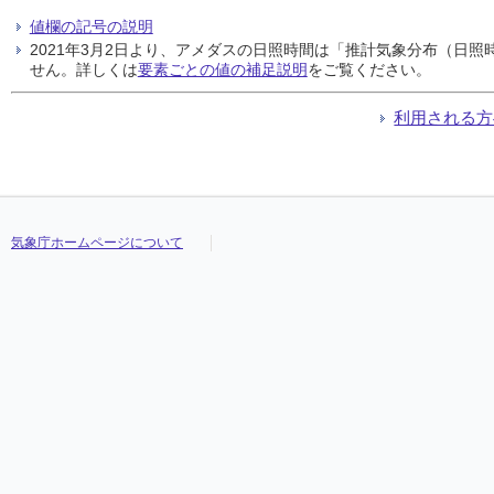
値欄の記号の説明
2021年3月2日より、アメダスの日照時間は「推計気象分布（日
せん。詳しくは
要素ごとの値の補足説明
をご覧ください。
利用される方
気象庁ホームページについて