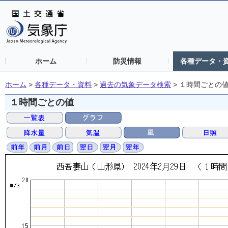
ホーム
防災情報
各種データ・
ホーム
>
各種データ・資料
>
過去の気象データ検索
>
１時間ごとの
１時間ごとの値