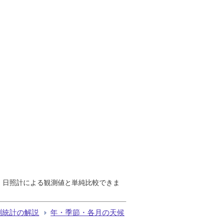
で、日照計による観測値と単純比較できま
測統計の解説
年・季節・各月の天候