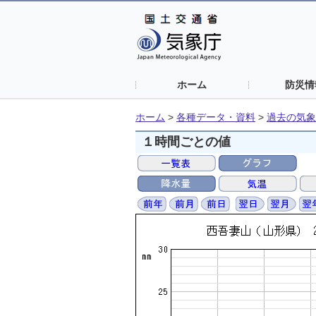
ホーム
防災情
ホーム
>
各種データ・資料
>
過去の気象
１時間ごとの値