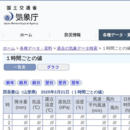
ホーム
防災情報
各種データ・
ホーム
>
各種データ・資料
>
過去の気象データ検索
>
１時間ごとの
１時間ごとの値
西吾妻山（山形県) 2025年3月21日（１時間ごとの値）
風速・風向
露点
日
降水量
気温
蒸気圧
湿度
時
温度
時
平均風速
(mm)
(℃)
(hPa)
(％)
風向
(℃)
(h
(m/s)
1
///
///
///
///
///
///
///
/
2
///
///
///
///
///
///
///
/
3
///
///
///
///
///
///
///
/