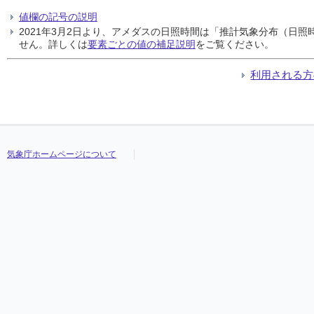
値欄の記号の説明
2021年3月2日より、アメダスの日照時間は「推計気象分布（日
せん。詳しくは
要素ごとの値の補足説明
をご覧ください。
利用される方
気象庁ホームページについて