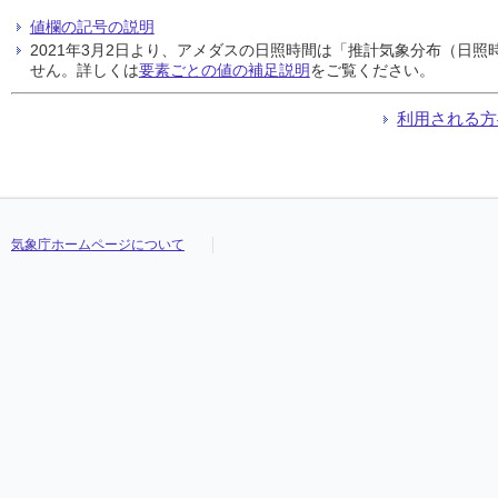
値欄の記号の説明
2021年3月2日より、アメダスの日照時間は「推計気象分布（日
せん。詳しくは
要素ごとの値の補足説明
をご覧ください。
利用される方
気象庁ホームページについて