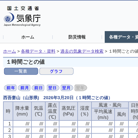
ホーム
防災情報
各種データ・
ホーム
>
各種データ・資料
>
過去の気象データ検索
>
１時間ごとの
１時間ごとの値
西吾妻山（山形県) 2026年3月20日（１時間ごとの値）
風速・風向
露点
日
降水量
気温
蒸気圧
湿度
時
温度
時
平均風速
(mm)
(℃)
(hPa)
(％)
風向
(℃)
(h
(m/s)
1
///
///
///
///
///
///
///
/
2
///
///
///
///
///
///
///
/
3
///
///
///
///
///
///
///
/